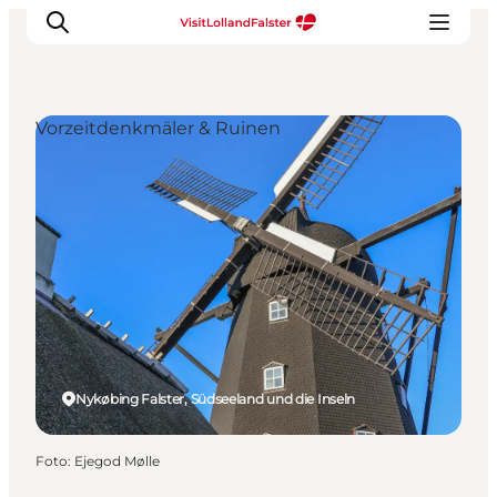
Vorzeitdenkmäler & Ruinen
Natur und Outdoor
Familienurlaub
Kultur
Gastronomie
Urlaubsplaner
Nykøbing Falster, Südseeland und die Inseln
Foto
:
Ejegod Mølle