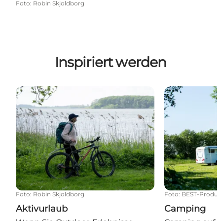
Foto
:
Robin Skjoldborg
Inspiriert werden
Aktivurlaub
Camping
Foto
:
Robin Skjoldborg
Foto
:
BEST-Produc
Aktivurlaub
Camping