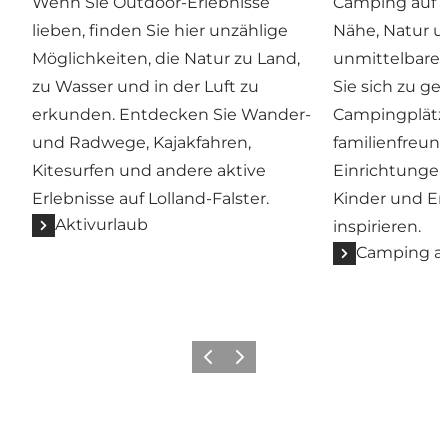
Wenn Sie Outdoor-Erlebnisse
Camping auf Lo
lieben, finden Sie hier unzählige
Nähe, Natur u
Möglichkeiten, die Natur zu Land,
unmittelbarer
zu Wasser und in der Luft zu
Sie sich zu g
erkunden. Entdecken Sie Wander-
Campingplätz
und Radwege, Kajakfahren,
familienfreun
Kitesurfen und andere aktive
Einrichtungen
Erlebnisse auf Lolland-Falster.
Kinder und E
Aktivurlaub
inspirieren.
Camping auf
Zurück
Weiter