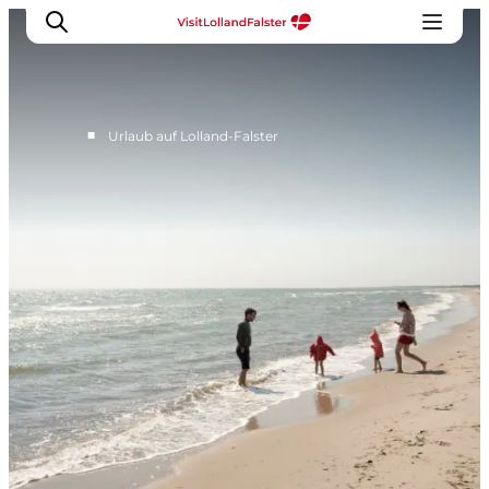
■
Urlaub auf Lolland-Falster
Natur und Outdoor
Familienurlaub
Kultur
Gastronomie
Urlaubsplaner