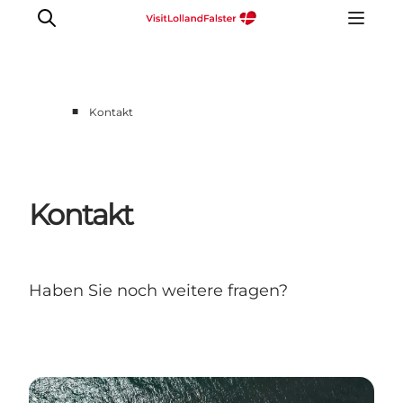
■
Kontakt
Natur und Outdoor
Familienurlaub
Kultur
Kontakt
Gastronomie
Urlaubsplaner
Haben Sie noch weitere fragen?