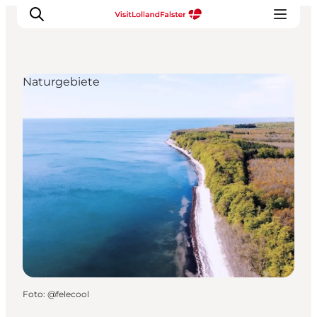
Naturgebiete
Natur und Outdoor
Familienurlaub
Kultur
Gastronomie
Urlaubsplaner
Foto
:
@felecool