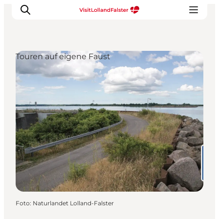
Touren auf eigene Faust
Natur und Outdoor
Familienurlaub
Kultur
Gastronomie
Urlaubsplaner
Foto
:
Naturlandet Lolland-Falster