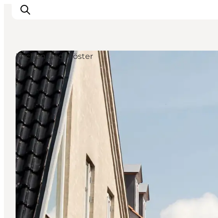
Kirchen und Klöster
Natur und Outdoor
Familienurlaub
Kultur
Gastronomie
Urlaubsplaner