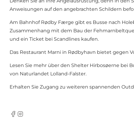
Denken Sie an Ihre Angelausrüstung, denn in den Se
Anweisungen auf den angebrachten Schildern befo
Am Bahnhof Rødby Færge gibt es Busse nach Holeb
Zusammenhang mit dem Bau der Fehmarnbeltquerung 
und ein Ticket bei
Scandlines
kaufen.
Das Restaurant Marni in Rødbyhavn bietet gegen V
Lesen Sie mehr über den Shelter Hirbosøerne bei
B
von Naturlandet Lolland-Falster.
Erhalten Sie Zugang zu weiteren spannenden Outdo
Facebook
Instagram