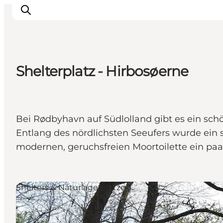
Shelterplatz - Hirbosøerne
Natur und Outdoor
Familienurlaub
Kultur
Bei Rødbyhavn auf Südlolland gibt es ein sc
Gastronomie
Entlang des nördlichsten Seeufers wurde ein 
Urlaubsplaner
modernen, geruchsfreien Moortoilette ein paar
Shelters & Naturlagerplätze