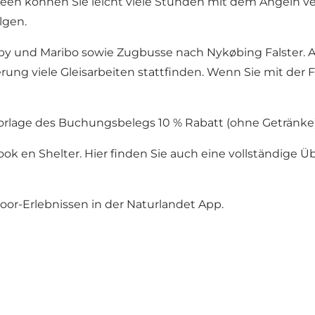
en können Sie leicht viele Stunden mit dem Angeln verb
lgen.
y und Maribo sowie Zugbusse nach Nykøbing Falster. 
viele Gleisarbeiten stattfinden. Wenn Sie mit der Fä
orlage des Buchungsbelegs 10 % Rabatt (ohne Getränke)
ook en Shelter
.
Hier
finden Sie auch eine vollständige Üb
or-Erlebnissen in der
Naturlandet App
.