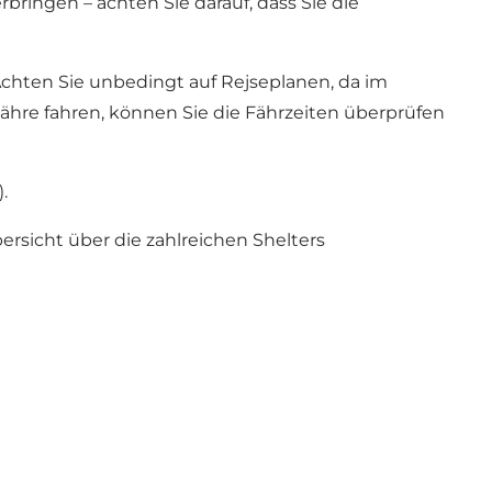
ringen – achten Sie darauf, dass Sie die
Achten Sie unbedingt auf
Rejseplanen
, da im
hre fahren, können Sie die Fährzeiten überprüfen
.
ersicht über die zahlreichen Shelters