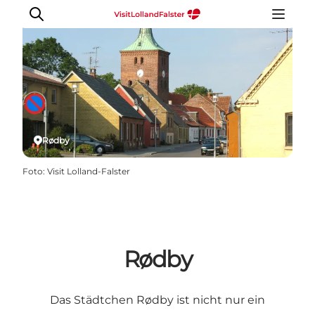
Natur und Outdoor
Familienurlaub
Rødby
Kultur
Foto
:
Visit Lolland-Falster
Gastronomie
Urlaubsplaner
Rødby
Das Städtchen Rødby ist nicht nur ein