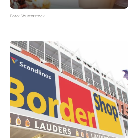
Foto
:
Shutterstock
BorderShop