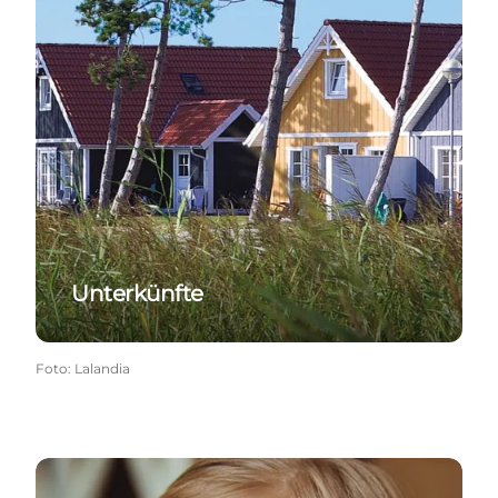
Unterkünfte
Foto
:
Lalandia
Restaurants