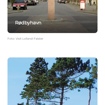
Rødbyhavn
Foto
:
Visit Lolland-Falster
Unterkünfte