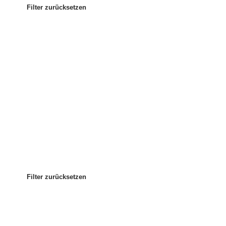
Filter zurücksetzen
Am beliebtesten
Sortieren nach
:
Filter zurücksetzen
Filter zurücksetzen
Filter zurücksetzen