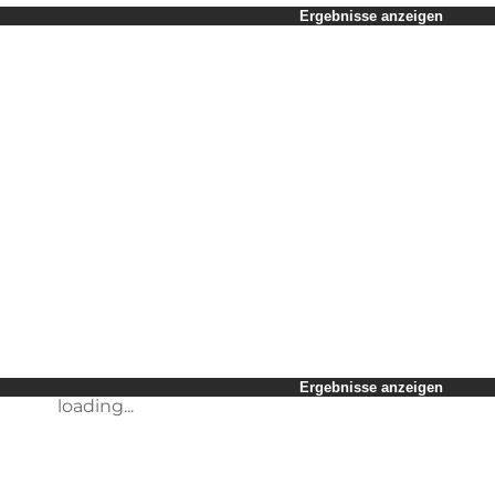
Zeitraum auswählen
Ergebnisse anzeigen
Kinder
Freunde
Mein Geschäft
Mein Partner
loading...
Mir selbst
Ergebnisse anzeigen
loading...
Ergebnisse anzeigen
loading...
Ergebnisse anzeigen
loading...