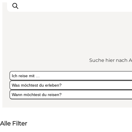
Natur und Outdoor
Familienurlaub
Suche hier nach A
Kultur
Gastronomie
Ich reise mit …
Urlaubsplaner
Was möchtest du erleben?
Wann möchtest du reisen?
Ich reise mit …
Was möchtest du erleben?
Wann möchtest du reisen?
Alle Filter