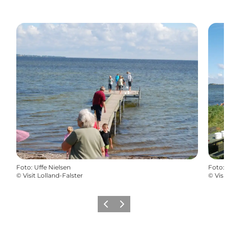
Foto
:
Uffe Nielsen
Foto
:
©
Visit Lolland-Falster
©
Visi
Zurück
Weiter