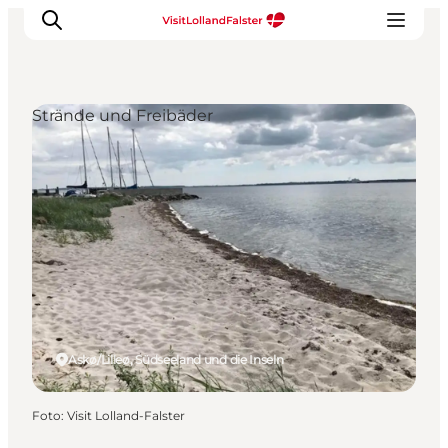
Strände und Freibäder
Natur und Outdoor
Familienurlaub
Kultur
Gastronomie
Urlaubsplaner
Askø/Lilleø, Südseeland und die Inseln
Foto
:
Visit Lolland-Falster