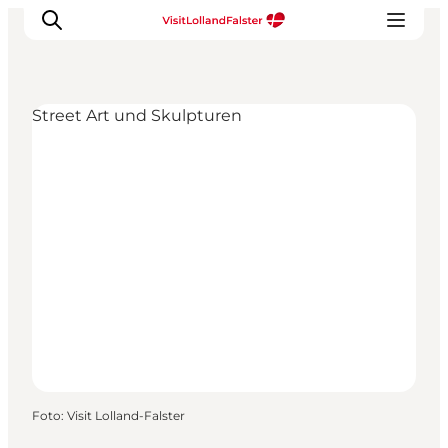
Street Art und Skulpturen
Natur und Outdoor
Familienurlaub
Kultur
Gastronomie
Urlaubsplaner
Foto
:
Visit Lolland-Falster