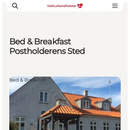
Bed & Breakfast
Natur und Outdoor
Postholderens Sted
Familienurlaub
Kultur
Gastronomie
Bed & Breakfast
Urlaubsplaner