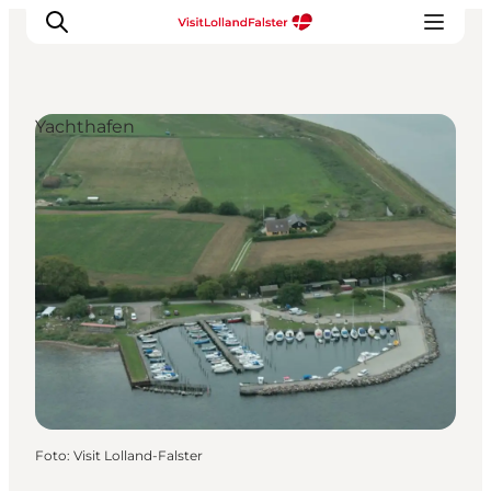
Yachthafen
Natur und Outdoor
Familienurlaub
Kultur
Gastronomie
Urlaubsplaner
Foto
:
Visit Lolland-Falster