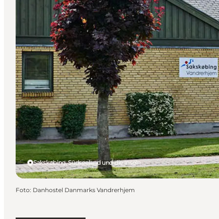
Sakskøbing, Südseeland und die Inseln
Foto
:
Danhostel Danmarks Vandrerhjem