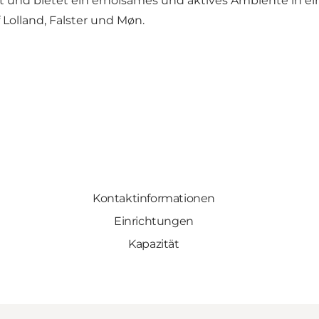
 und bietet ein erholsames und aktives Ambiente in e
Lolland, Falster und Møn.
Kontaktinformationen
Einrichtungen
Kapazität