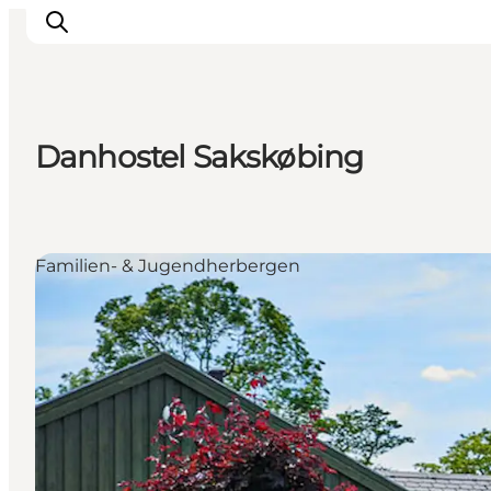
Danhostel Sakskøbing
Natur und Outdoor
Familienurlaub
Kultur
Familien- & Jugendherbergen
Gastronomie
Urlaubsplaner