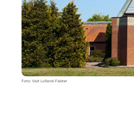
Foto
:
Visit Lolland-Falster