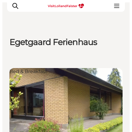
Egetgaard Ferienhaus
Natur und Outdoor
Familienurlaub
Kultur
Bed & Breakfast
Gastronomie
Urlaubsplaner