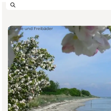
Strände und Freibäder
Natur und Outdoor
Familienurlaub
Kultur
Gastronomie
Urlaubsplaner