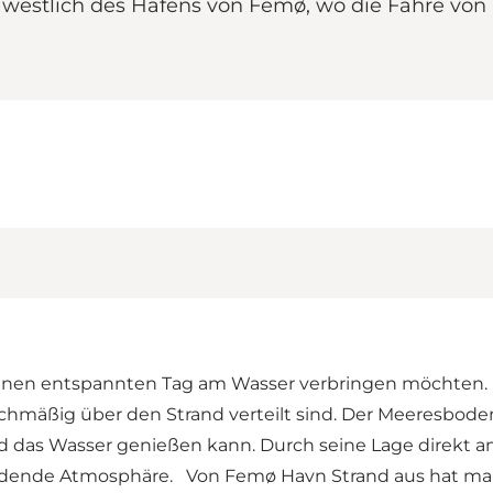
d westlich des Hafens von Femø, wo die Fähre vo
e einen entspannten Tag am Wasser verbringen möchten. D
eichmäßig über den Strand verteilt sind. Der Meeresbod
d das Wasser genießen kann. Durch seine Lage direkt 
ladende Atmosphäre. Von Femø Havn Strand aus hat man e