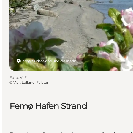
Femø, Südseeland und die Inseln
Foto
:
VLF
©
Visit Lolland-Falster
Femø Hafen Strand