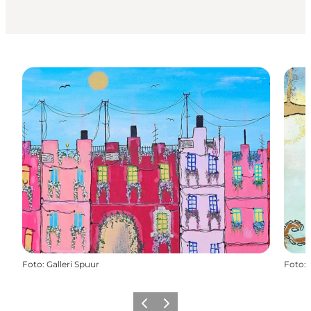
Foto
:
Galleri Spuur
Foto
:
Zurück
Weiter