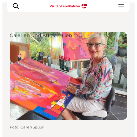
Galerien und Kunsthallen
Natur und Outdoor
Familienurlaub
Kultur
Gastronomie
Urlaubsplaner
Foto
:
Galleri Spuur