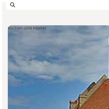
Kirchen und Klöster
Natur und Outdoor
Familienurlaub
Kultur
Gastronomie
Urlaubsplaner