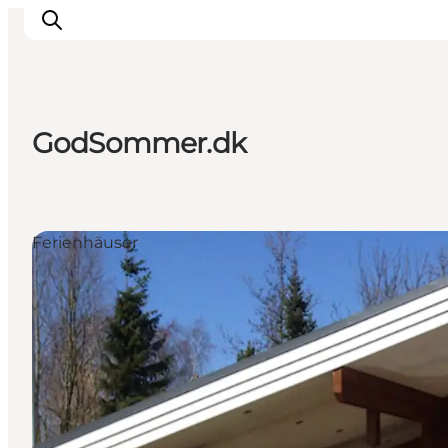
GodSommer.dk
Natur und Outdoor
Familienurlaub
Kultur
Ferienhäuser
Gastronomie
Urlaubsplaner