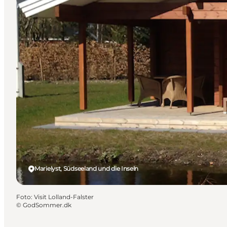
Marielyst, Südseeland und die Inseln
Foto
:
Visit Lolland-Falster
©
GodSommer.dk