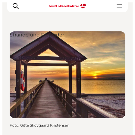
Strände und Freibäder
Natur und Outdoor
Familienurlaub
Kultur
Gastronomie
Urlaubsplaner
Foto
:
Gitte Skovgaard Kristensen