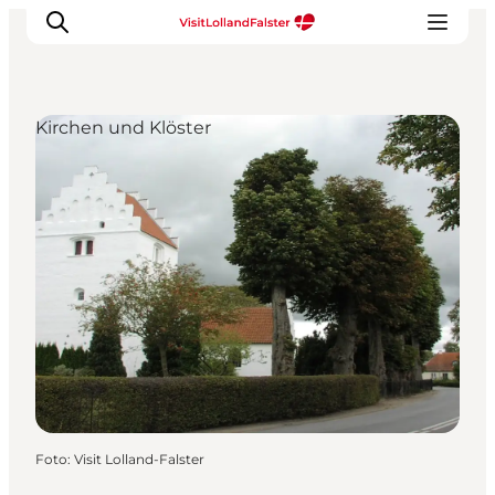
Kirchen und Klöster
Natur und Outdoor
Familienurlaub
Kultur
Gastronomie
Urlaubsplaner
Foto
:
Visit Lolland-Falster