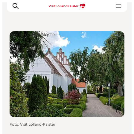
Kirchen und Klöster
Natur und Outdoor
Familienurlaub
Kultur
Gastronomie
Urlaubsplaner
Foto
:
Visit Lolland-Falster