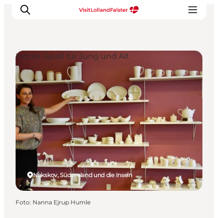
Indoor-Spaß für Jung und Alt
Natur und Outdoor
Familienurlaub
Kultur
Gastronomie
Urlaubsplaner
Nakskov, Südseeland und die Inseln
Foto
:
Nanna Ejrup Humle