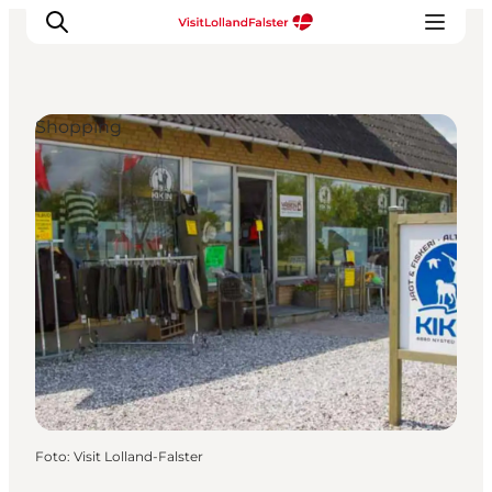
Shopping
Natur und Outdoor
Familienurlaub
Kultur
Gastronomie
Urlaubsplaner
Foto
:
Visit Lolland-Falster