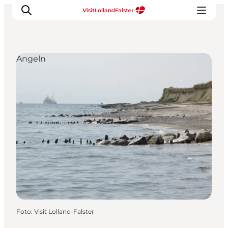
Angeln
Natur und Outdoor
Familienurlaub
Kultur
Gastronomie
Urlaubsplaner
Foto
:
Visit Lolland-Falster