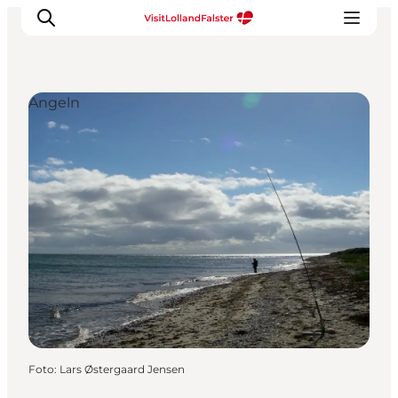
Angeln
Natur und Outdoor
Familienurlaub
Kultur
Gastronomie
Urlaubsplaner
Foto
:
Lars Østergaard Jensen