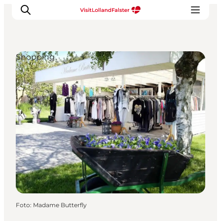
Shopping
Natur und Outdoor
Familienurlaub
Kultur
Gastronomie
Urlaubsplaner
Foto
:
Madame Butterfly