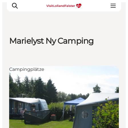
Marielyst Ny Camping
Natur und Outdoor
Familienurlaub
Kultur
Campingplätze
Gastronomie
Urlaubsplaner