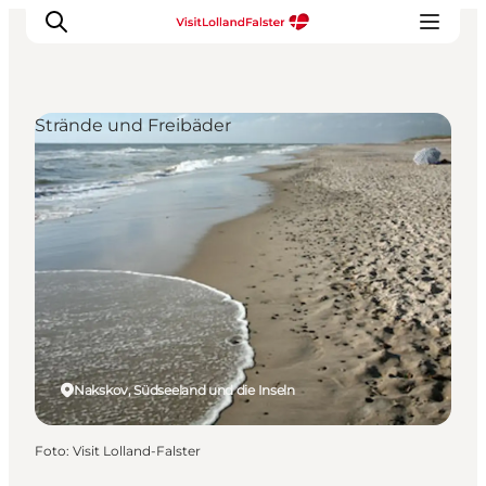
Strände und Freibäder
Natur und Outdoor
Familienurlaub
Kultur
Gastronomie
Urlaubsplaner
Nakskov, Südseeland und die Inseln
Foto
:
Visit Lolland-Falster