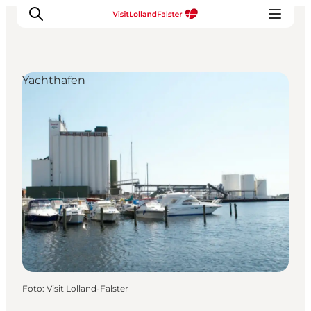
Yachthafen
Natur und Outdoor
Familienurlaub
Kultur
Gastronomie
Urlaubsplaner
Foto
:
Visit Lolland-Falster