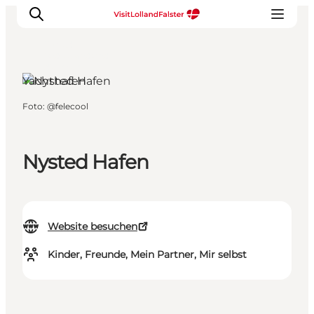
Nysted,
Südseeland und
die Inseln
Yachthafen
Foto
:
@felecool
Natur und Outdoor
Familienurlaub
Kultur
Nysted Hafen
Gastronomie
Urlaubsplaner
Website besuchen
Kinder, Freunde, Mein Partner, Mir selbst