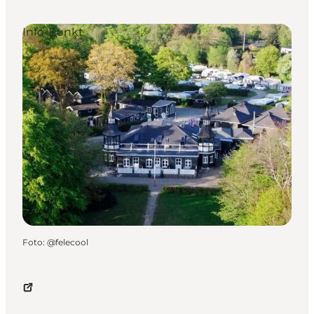
Info-Punkt
Foto
:
@felecool