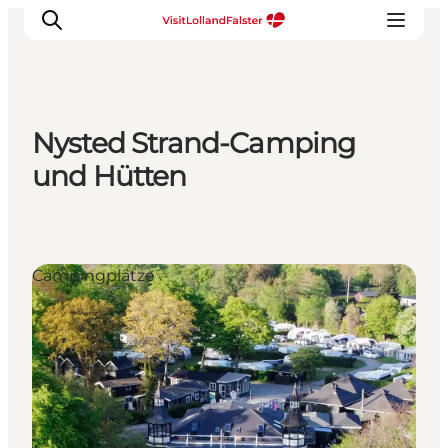
Nysted Strand-Camping
Natur und Outdoor
und Hütten
Familienurlaub
Kultur
Gastronomie
Campingplätze
Urlaubsplaner