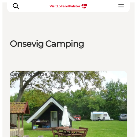
Onsevig Camping
Natur und Outdoor
Familienurlaub
Kultur
Campingplätze
Gastronomie
Urlaubsplaner