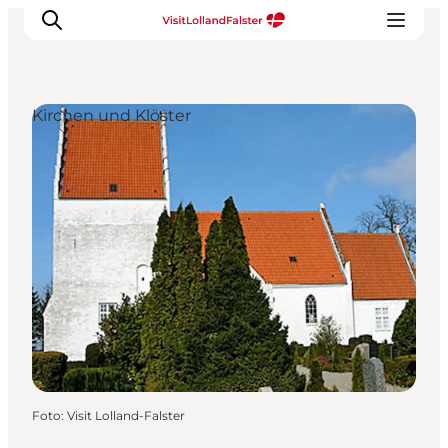
Kirchen und Klöster
Natur und Outdoor
Familienurlaub
Kultur
Gastronomie
Urlaubsplaner
Foto
:
Visit Lolland-Falster