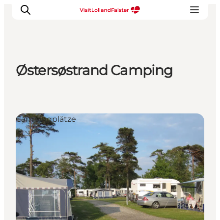
Østersøstrand Camping
Natur und Outdoor
Familienurlaub
Kultur
Campingplätze
Gastronomie
Urlaubsplaner