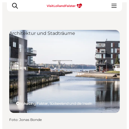
Architektur und Stadträume
Natur und Outdoor
Familienurlaub
Kultur
Gastronomie
Urlaubsplaner
Nykøbing Falster, Südseeland und die Inseln
Foto
:
Jonas Bonde