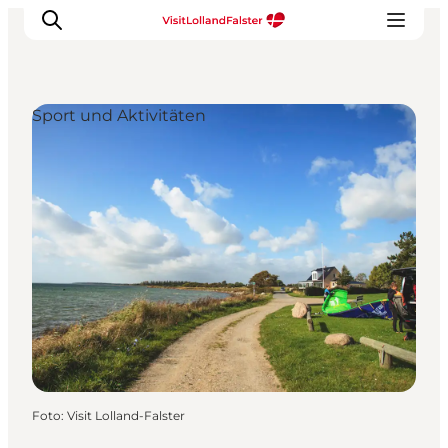
Sport und Aktivitäten
Natur und Outdoor
Familienurlaub
Kultur
Gastronomie
Urlaubsplaner
Foto
:
Visit Lolland-Falster