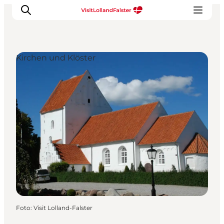
Kirchen und Klöster
Natur und Outdoor
Familienurlaub
Kultur
Gastronomie
Urlaubsplaner
Foto
:
Visit Lolland-Falster