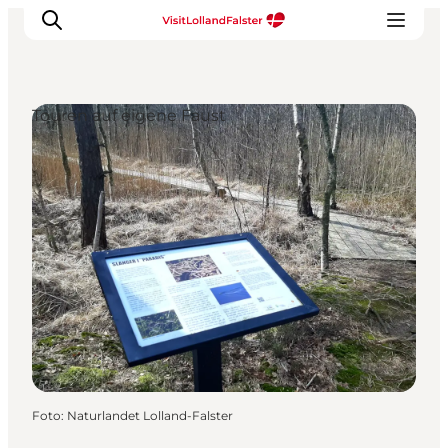
Touren auf eigene Faust
Natur und Outdoor
Familienurlaub
Kultur
Gastronomie
Urlaubsplaner
Foto
:
Naturlandet Lolland-Falster