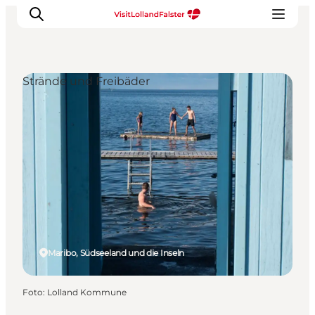
Strände und Freibäder
Natur und Outdoor
Familienurlaub
Kultur
Gastronomie
Urlaubsplaner
Maribo, Südseeland und die Inseln
Foto
:
Lolland Kommune