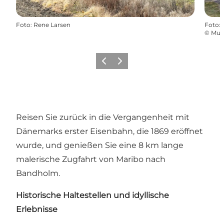
Foto
:
Rene Larsen
Foto
:
©
Mus
Zurück
Weiter
Reisen Sie zurück in die Vergangenheit mit
Dänemarks erster Eisenbahn, die 1869 eröffnet
wurde, und genießen Sie eine 8 km lange
malerische Zugfahrt von Maribo nach
Bandholm.
Historische Haltestellen und idyllische
Erlebnisse