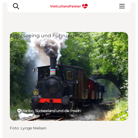
Sightseeing und Führungen
Natur und Outdoor
Familienurlaub
Kultur
Gastronomie
Urlaubsplaner
Maribo, Südseeland und die Inseln
Foto
:
Lynge Nielsen