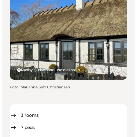
Rødby, Südseeland und die Inseln
Foto
:
Marianne Sahl Christiansen
3
rooms
7
beds