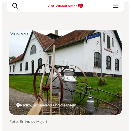
Museen
Natur und Outdoor
Familienurlaub
Kultur
Gastronomie
Urlaubsplaner
Rødby, Südseeland und die Inseln
Foto
:
Errindlev Mejeri