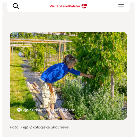
Parks & Gärten
Natur und Outdoor
Familienurlaub
Kultur
Gastronomie
Urlaubsplaner
Fejø, Südseeland und die Inseln
Foto
:
Fejø Økologiske Skovhave