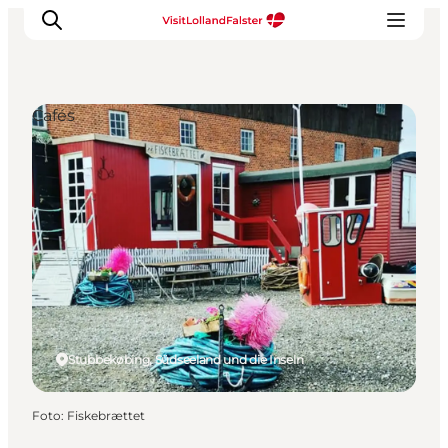
Cafés
Natur und Outdoor
Familienurlaub
Kultur
Gastronomie
Urlaubsplaner
Stubbekøbing, Südseeland und die Inseln
Foto
:
Fiskebrættet