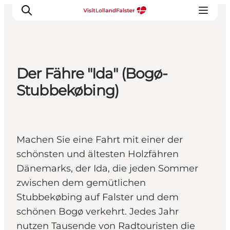
Der Fähre "Ida" (Bogø-
Natur und Outdoor
Stubbekøbing)
Familienurlaub
Kultur
Gastronomie
Machen Sie eine Fahrt mit einer der
Urlaubsplaner
schönsten und ältesten Holzfähren
Dänemarks, der Ida, die jeden Sommer
zwischen dem gemütlichen
Stubbekøbing auf Falster und dem
schönen Bogø verkehrt. Jedes Jahr
nutzen Tausende von Radtouristen die