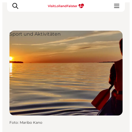
Sport und Aktivitäten
Natur und Outdoor
Familienurlaub
Kultur
Gastronomie
Urlaubsplaner
Foto
:
Maribo Kano