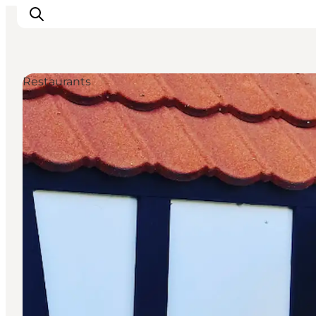
Restaurants
Natur und Outdoor
Familienurlaub
Kultur
Gastronomie
Urlaubsplaner